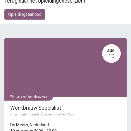
Terug naar het opleidingenoverzicht
Opleidingsaanbod
AUG.
10
Wimpers en Wenkbrauwen
Wenkbrauw Specialist
Organisator:
Beauty Academy Eye For You
De Meern
,
Nederland
10 augustus 2026
-
10:00