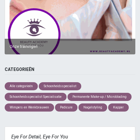
Onze trainingen
CATEGORIEËN
Alle categorieën
Schoonheidsspecialist
Schoonheidsspecialist Specialisatie
Permanente Make-up / Microblading
Wimpers en Wenkbrauwen
Pedicure
Nagelstyling
Kapper
Eye For Detail, Eye For You