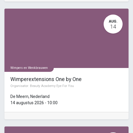
AUG.
14
Wimpers en Wenkbrauwen
Wimperextensions One by One
Organisator:
Beauty Academy Eye For You
De Meern
,
Nederland
14 augustus 2026
-
10:00