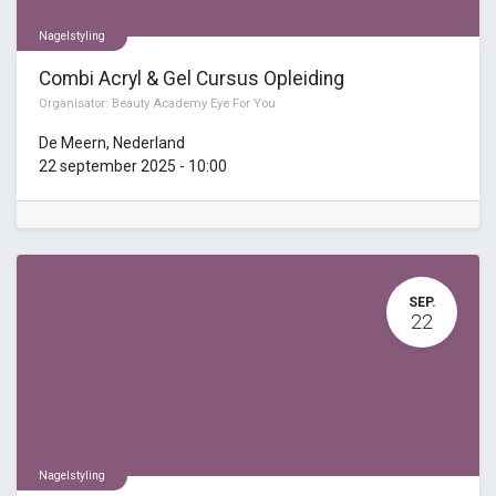
Nagelstyling
Combi Acryl & Gel Cursus Opleiding
Organisator:
Beauty Academy Eye For You
De Meern
,
Nederland
22 september 2025
-
10:00
SEP.
22
Nagelstyling