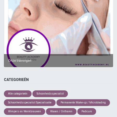
Onze trainingen
CATEGORIEËN
Alle categorieën
Schoonheidsspecialist
Schoonheidsspecialist Specialisatie
Permanente Make-up / Microblading
Wimpers en Wenkbrauwen
Waxen / Ontharen
Pedicure