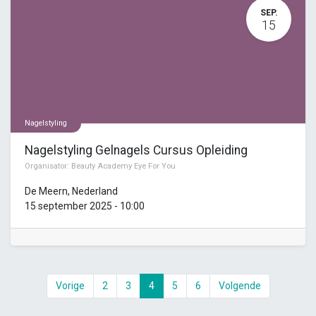
SEP.
15
Nagelstyling
Nagelstyling Gelnagels Cursus Opleiding
Organisator:
Beauty Academy Eye For You
De Meern
,
Nederland
15 september 2025
-
10:00
Vorige
2
3
4
5
6
Volgende