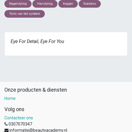
Nagelstyling
Hairstyling
Kapper
Examens
Tests van het systeem
Eye For Detail, Eye For You
Onze producten & diensten
Home
Volg ons
Contacteer ons
0307070347
informatie@beautyacademy.nl