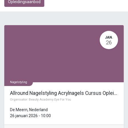
Opleidingsaanbod
JAN.
26
Nagelstyling
Allround Nagelstyling Acrylnagels Cursus Opleiding (7 dagen)
Organisator:
Beauty Academy Eye For You
De Meern
,
Nederland
26 januari 2026
-
10:00