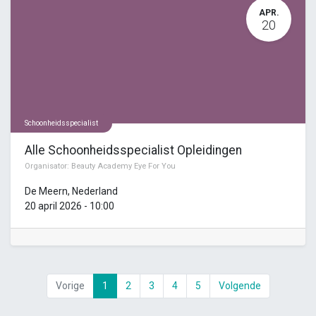
APR.
20
Schoonheidsspecialist
Alle Schoonheidsspecialist Opleidingen
Organisator:
Beauty Academy Eye For You
De Meern
,
Nederland
20 april 2026
-
10:00
Vorige
1
2
3
4
5
Volgende