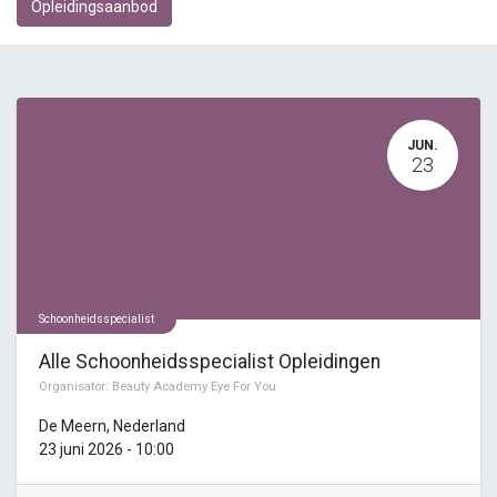
Opleidingsaanbod
JUN.
23
Schoonheidsspecialist
Alle Schoonheidsspecialist Opleidingen
Organisator:
Beauty Academy Eye For You
De Meern
,
Nederland
23 juni 2026
-
10:00