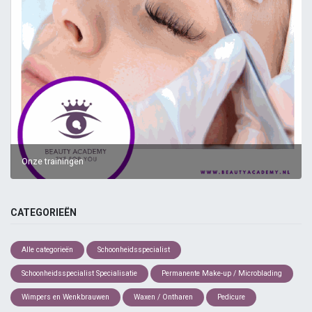
Onze trainingen
CATEGORIEËN
Alle categorieën
Schoonheidsspecialist
Schoonheidsspecialist Specialisatie
Permanente Make-up / Microblading
Wimpers en Wenkbrauwen
Waxen / Ontharen
Pedicure