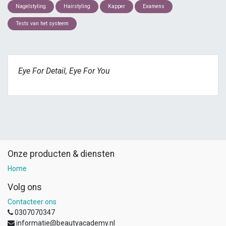
Nagelstyling
Hairstyling
Kapper
Examens
Tests van het systeem
Eye For Detail, Eye For You
Onze producten & diensten
Home
Volg ons
Contacteer ons
0307070347
informatie@beautyacademy.nl