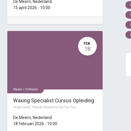
De Meern
,
Nederland
15 april 2026
-
10:00
FEB.
18
Waxen / Ontharen
Waxing Specialist Cursus Opleiding
Organisator:
Beauty Academy Eye For You
De Meern
,
Nederland
18 februari 2026
-
10:00