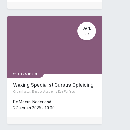
JAN.
27
Waxen / Ontharen
Waxing Specialist Cursus Opleiding
Organisator:
Beauty Academy Eye For You
De Meern
,
Nederland
27 januari 2026
-
10:00