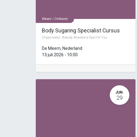
Waxen / Ontharen
Body Sugaring Specialist Cursus
Organisator:
Beauty Academy Eye For You
De Meern
,
Nederland
13 juli 2026
-
10:00
JUN.
29