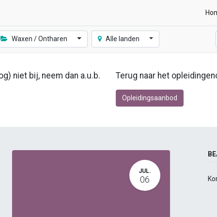
Ho
Waxen / Ontharen
Alle landen
g) niet bij, neem dan a.u.b.
Terug naar het opleidingen
Opleidingsaanbod
BE
JUL.
06
Ko