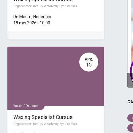
Organisator:
Beauty Academy Eye For You
De Meern
,
Nederland
18 mei 2026
-
10:00
APR.
15
CA
Waxen / Ontharen
Waxing Specialist Cursus
Organisator:
Beauty Academy Eye For You