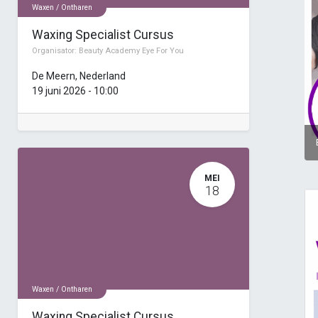
Waxen / Ontharen
Waxing Specialist Cursus
Organisator:
Beauty Academy Eye For You
De Meern
,
Nederland
19 juni 2026
-
10:00
MEI
18
Waxen / Ontharen
Waxing Specialist Cursus