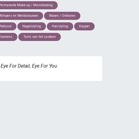
Permanente Make-up / Microblading
Wimpers en Wenkbrauwen
Waxen / Ontharen
Pedicure
Nagelstyling
Hairstyling
Kapper
Examens
Tests van het systeem
Eye For Detail, Eye For You