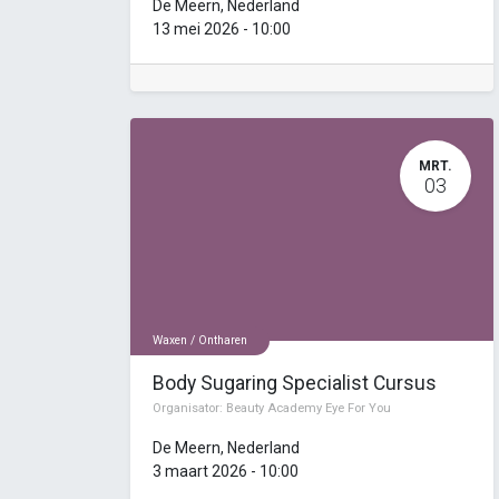
De Meern
,
Nederland
13 mei 2026
-
10:00
MRT.
03
Waxen / Ontharen
Body Sugaring Specialist Cursus
Organisator:
Beauty Academy Eye For You
De Meern
,
Nederland
3 maart 2026
-
10:00