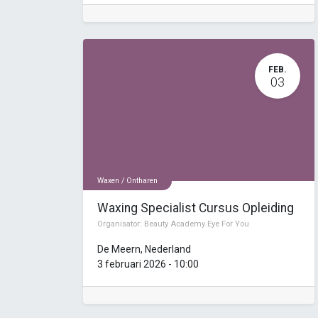
FEB.
03
Waxen / Ontharen
Waxing Specialist Cursus Opleiding
Organisator:
Beauty Academy Eye For You
De Meern
,
Nederland
3 februari 2026
-
10:00