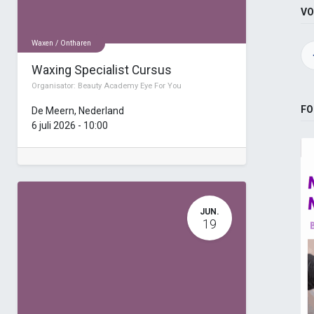
VO
Waxen / Ontharen
Waxing Specialist Cursus
Organisator:
Beauty Academy Eye For You
FO
De Meern
,
Nederland
6 juli 2026
-
10:00
JUN.
19