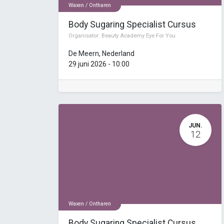
Waxen / Ontharen
Body Sugaring Specialist Cursus
Organisator:
Beauty Academy Eye For You
De Meern
,
Nederland
29 juni 2026
-
10:00
JUN.
12
Waxen / Ontharen
Body Sugaring Specialist Cursus