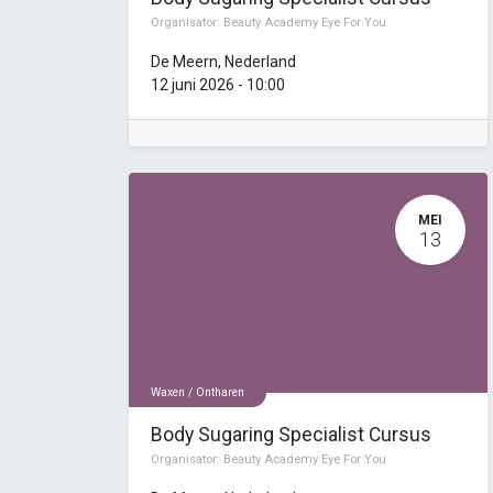
Organisator:
Beauty Academy Eye For You
De Meern
,
Nederland
12 juni 2026
-
10:00
MEI
13
Waxen / Ontharen
Body Sugaring Specialist Cursus
Organisator:
Beauty Academy Eye For You