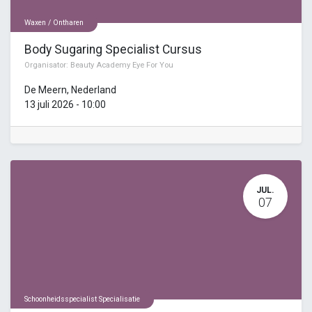
Waxen / Ontharen
Body Sugaring Specialist Cursus
Organisator:
Beauty Academy Eye For You
De Meern
,
Nederland
13 juli 2026
-
10:00
JUL.
07
Schoonheidsspecialist Specialisatie