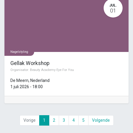
JUL.
01
Nagelstyling
Gellak Workshop
Organisator:
Beauty Academy Eye For You
De Meern
,
Nederland
1 juli 2026
-
18:00
Vorige
1
2
3
4
5
Volgende