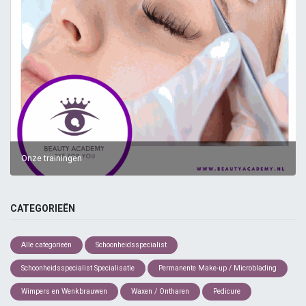
Onze trainingen
CATEGORIEËN
Alle categorieën
Schoonheidsspecialist
Schoonheidsspecialist Specialisatie
Permanente Make-up / Microblading
Wimpers en Wenkbrauwen
Waxen / Ontharen
Pedicure