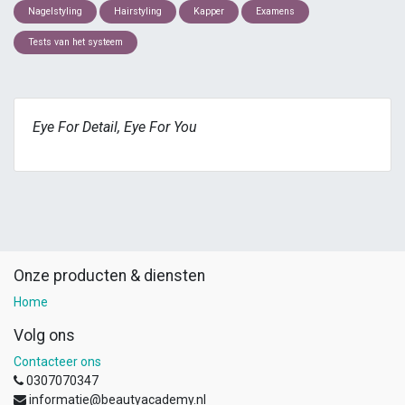
Nagelstyling
Hairstyling
Kapper
Examens
Tests van het systeem
Eye For Detail, Eye For You
Onze producten & diensten
Home
Volg ons
Contacteer ons
0307070347
informatie@beautyacademy.nl