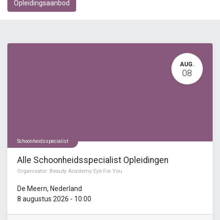
Opleidingsaanbod
AUG.
08
Schoonheidsspecialist
Alle Schoonheidsspecialist Opleidingen
Organisator:
Beauty Academy Eye For You
De Meern
,
Nederland
8 augustus 2026
-
10:00