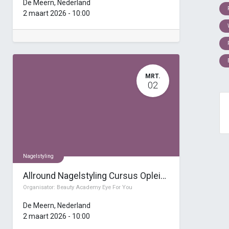
De Meern
,
Nederland
2 maart 2026
-
10:00
MRT.
02
Nagelstyling
Allround Nagelstyling Cursus Opleiding (14 dagen)
Organisator:
Beauty Academy Eye For You
De Meern
,
Nederland
2 maart 2026
-
10:00