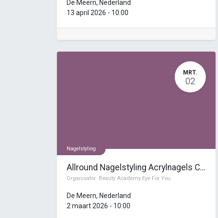
De Meern
,
Nederland
13 april 2026
-
10:00
MRT.
02
Nagelstyling
Allround Nagelstyling Acrylnagels Cursus Opleiding (7 dagen)
Organisator:
Beauty Academy Eye For You
De Meern
,
Nederland
2 maart 2026
-
10:00