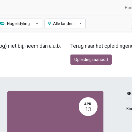
Ho
Nagelstyling
Alle landen
g) niet bij, neem dan a.u.b.
Terug naar het opleidingen
Opleidingsaanbod
BE
APR.
13
Ko