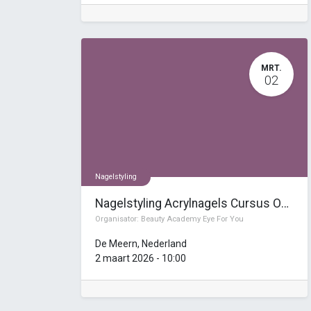
MRT.
02
Nagelstyling
Nagelstyling Acrylnagels Cursus Opleiding (4 dagen)
Organisator:
Beauty Academy Eye For You
De Meern
,
Nederland
2 maart 2026
-
10:00