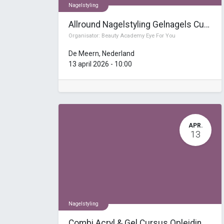
Nagelstyling
Allround Nagelstyling Gelnagels Cursus Opleiding (7 dagen)
Organisator:
Beauty Academy Eye For You
De Meern
,
Nederland
13 april 2026
-
10:00
APR.
13
Nagelstyling
Combi Acryl & Gel Cursus Opleiding (7 dagen)