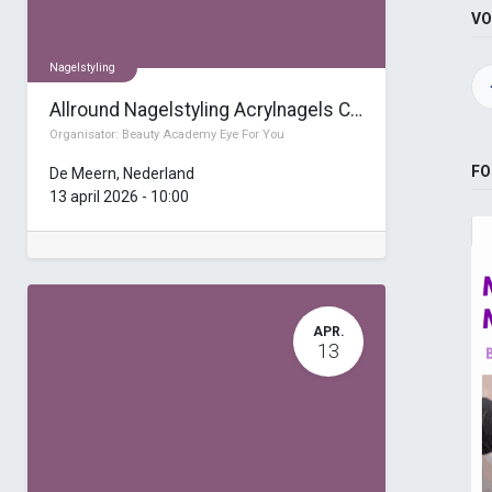
VO
Nagelstyling
Allround Nagelstyling Acrylnagels Cursus Opleiding (7 dagen)
Organisator:
Beauty Academy Eye For You
FO
De Meern
,
Nederland
13 april 2026
-
10:00
APR.
13