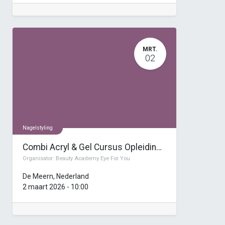
MRT.
02
Nagelstyling
Combi Acryl & Gel Cursus Opleiding (7 dagen)
Organisator:
Beauty Academy Eye For You
De Meern
,
Nederland
2 maart 2026
-
10:00