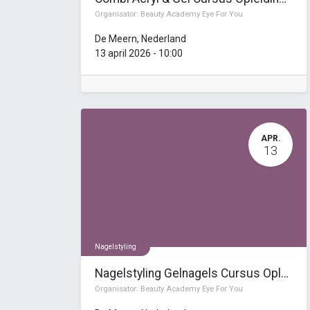
Organisator:
Beauty Academy Eye For You
De Meern
,
Nederland
13 april 2026
-
10:00
APR.
13
Nagelstyling
Nagelstyling Gelnagels Cursus Opleiding (4 dagen)
Organisator:
Beauty Academy Eye For You