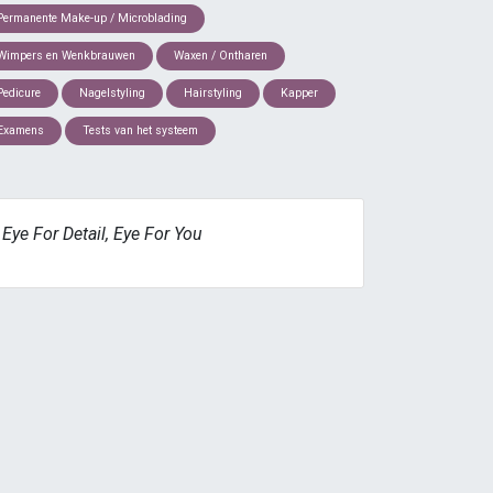
Permanente Make-up / Microblading
Wimpers en Wenkbrauwen
Waxen / Ontharen
Pedicure
Nagelstyling
Hairstyling
Kapper
Examens
Tests van het systeem
Eye For Detail, Eye For You