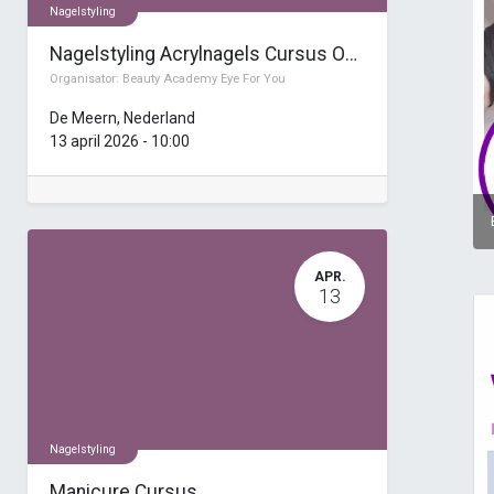
Nagelstyling
Nagelstyling Acrylnagels Cursus Opleiding (4 dagen)
Organisator:
Beauty Academy Eye For You
De Meern
,
Nederland
13 april 2026
-
10:00
APR.
13
Nagelstyling
Manicure Cursus