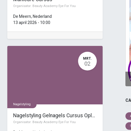
Organisator:
Beauty Academy Eye For You
De Meern
,
Nederland
13 april 2026
-
10:00
MRT.
02
CA
Nagelstyling
Nagelstyling Gelnagels Cursus Opleiding (4 dagen)
Organisator:
Beauty Academy Eye For You