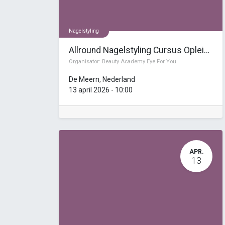
Nagelstyling
Allround Nagelstyling Cursus Opleiding (14 dagen)
Organisator:
Beauty Academy Eye For You
De Meern
,
Nederland
13 april 2026
-
10:00
APR.
13