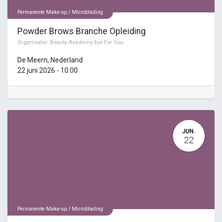
Permanente Make-up / Microblading
Powder Brows Branche Opleiding
Organisator:
Beauty Academy Eye For You
De Meern
,
Nederland
22 juni 2026
-
10:00
JUN.
22
Permanente Make-up / Microblading