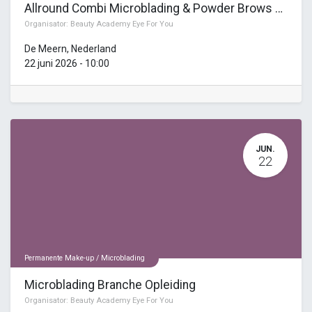
Allround Combi Microblading & Powder Brows en 3 Masterclasses
Organisator:
Beauty Academy Eye For You
De Meern
,
Nederland
22 juni 2026
-
10:00
JUN.
22
Permanente Make-up / Microblading
Microblading Branche Opleiding
Organisator:
Beauty Academy Eye For You