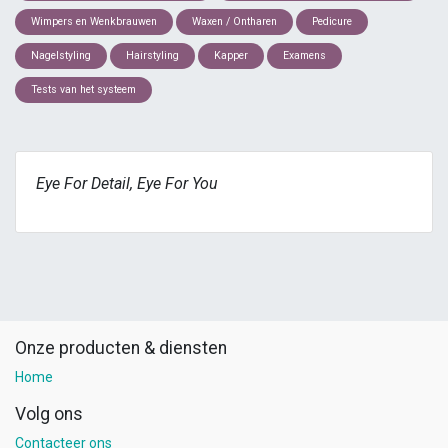
Wimpers en Wenkbrauwen
Waxen / Ontharen
Pedicure
Nagelstyling
Hairstyling
Kapper
Examens
Tests van het systeem
Eye For Detail, Eye For You
Onze producten & diensten
Home
Volg ons
Contacteer ons