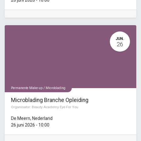
JUN.
26
Permanente Make-up / Microblading
Microblading Branche Opleiding
Organisator:
Beauty Academy Eye For You
De Meern
,
Nederland
26 juni 2026
-
10:00