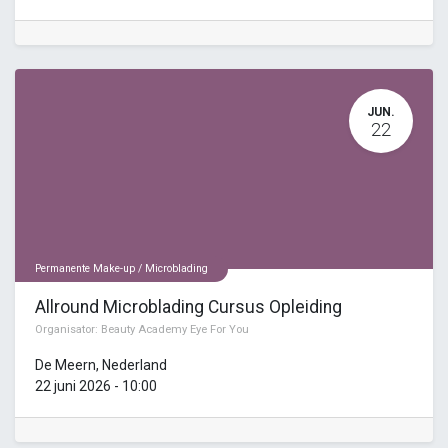
JUN.
22
Permanente Make-up / Microblading
Allround Microblading Cursus Opleiding
Organisator:
Beauty Academy Eye For You
De Meern
,
Nederland
22 juni 2026
-
10:00