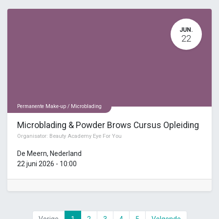
JUN.
22
Permanente Make-up / Microblading
Microblading & Powder Brows Cursus Opleiding
Organisator:
Beauty Academy Eye For You
De Meern
,
Nederland
22 juni 2026
-
10:00
Vorige
1
2
3
4
5
Volgende