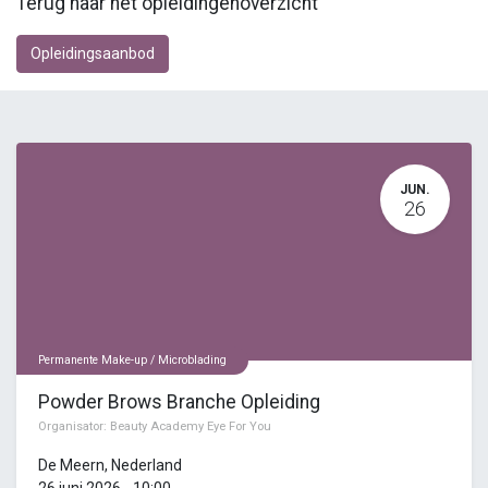
Terug naar het opleidingenoverzicht
Opleidingsaanbod
JUN.
26
Permanente Make-up / Microblading
Powder Brows Branche Opleiding
Organisator:
Beauty Academy Eye For You
De Meern
,
Nederland
26 juni 2026
-
10:00