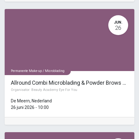
JUN.
26
Permanente Make-up / Microblading
Allround Combi Microblading & Powder Brows en 3 Masterclasses
Organisator:
Beauty Academy Eye For You
De Meern
,
Nederland
26 juni 2026
-
10:00