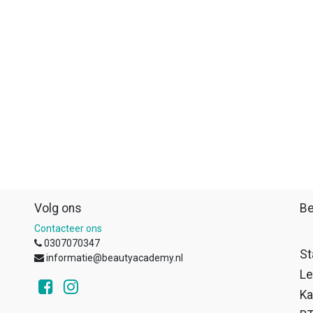
Volg ons
Be
Contacteer ons
0307070347
St
informatie@beautyacademy.nl
Le
Ka