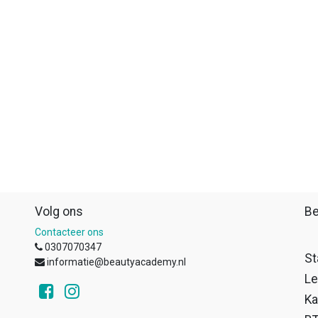
Volg ons
Be
Contacteer ons
0307070347
St
informatie@beautyacademy.nl
Le
Ka