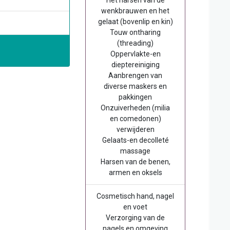
Het harsen van de
wenkbrauwen en het
gelaat (bovenlip en kin)
Touw ontharing
(threading)
Oppervlakte-en
dieptereiniging
Aanbrengen van
diverse maskers en
pakkingen
Onzuiverheden (milia
en comedonen)
verwijderen
Gelaats-en decolleté
massage
Harsen van de benen,
armen en oksels
Cosmetisch hand, nagel
en voet
Verzorging van de
nagels en omgeving