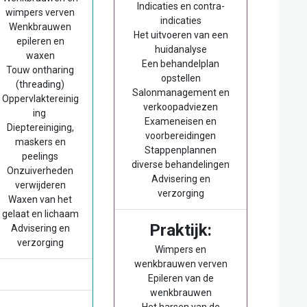
Indicaties en contra-
wimpers verven
indicaties
Wenkbrauwen
Het uitvoeren van een
epileren en
huidanalyse
waxen
Een behandelplan
Touw ontharing
opstellen
(threading)
Salonmanagement en
Oppervlaktereinig
verkoopadviezen
ing
Exameneisen en
Dieptereiniging,
voorbereidingen
maskers en
Stappenplannen
peelings
diverse behandelingen
Onzuiverheden
Advisering en
verwijderen
verzorging
Waxen van het
gelaat en lichaam
Praktijk:
Advisering en
verzorging
Wimpers en
wenkbrauwen verven
Epileren van de
wenkbrauwen