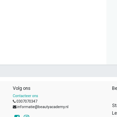
Volg ons
Be
Contacteer ons
0307070347
St
informatie@beautyacademy.nl
Le