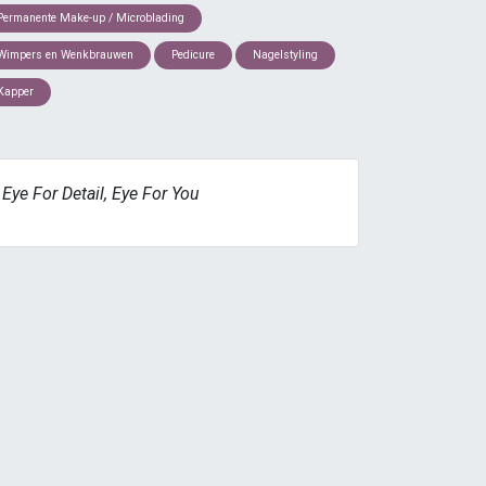
Permanente Make-up / Microblading
Wimpers en Wenkbrauwen
Pedicure
Nagelstyling
Kapper
Eye For Detail, Eye For You