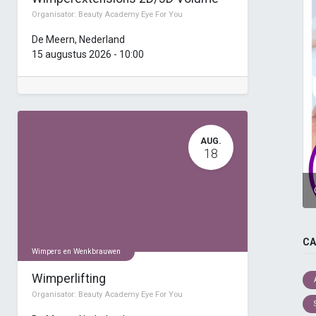
Organisator:
Beauty Academy Eye For You
De Meern
,
Nederland
15 augustus 2026
-
10:00
AUG.
18
CA
Wimpers en Wenkbrauwen
Wimperlifting
Organisator:
Beauty Academy Eye For You