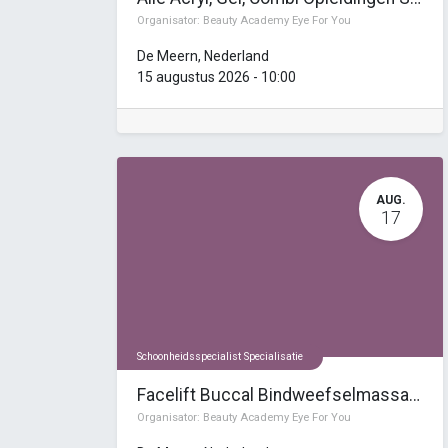
Organisator:
Beauty Academy Eye For You
De Meern
,
Nederland
15 augustus 2026
-
10:00
AUG.
17
Schoonheidsspecialist Specialisatie
Facelift Buccal Bindweefselmassage Cursus
Organisator:
Beauty Academy Eye For You