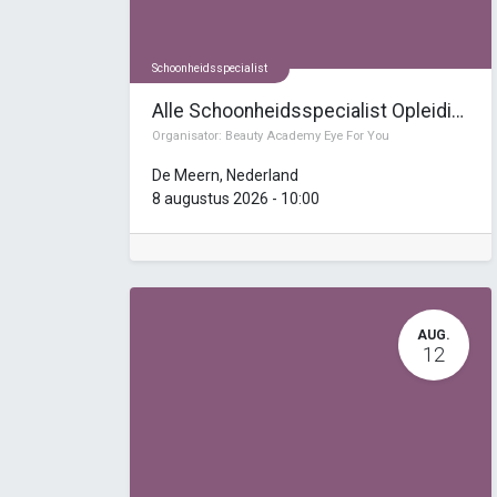
Schoonheidsspecialist
Alle Schoonheidsspecialist Opleidingen
Organisator:
Beauty Academy Eye For You
De Meern
,
Nederland
8 augustus 2026
-
10:00
AUG.
12