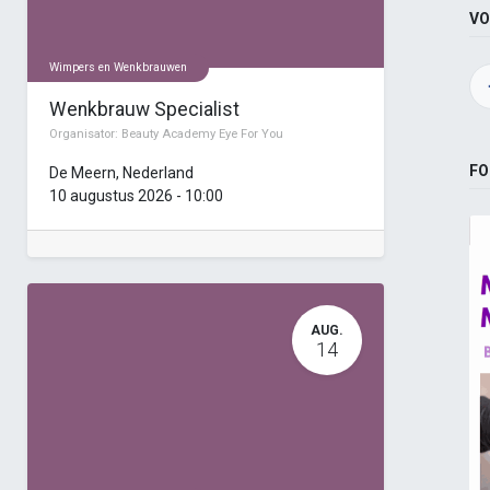
VO
Wimpers en Wenkbrauwen
Wenkbrauw Specialist
Organisator:
Beauty Academy Eye For You
FO
De Meern
,
Nederland
10 augustus 2026
-
10:00
AUG.
14