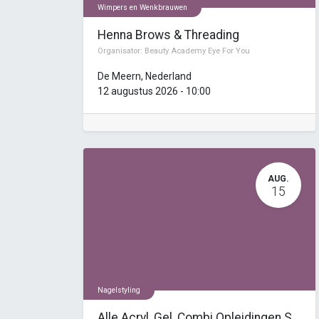
Wimpers en Wenkbrauwen
Henna Brows & Threading
Organisator:
Beauty Academy Eye For You
De Meern
,
Nederland
12 augustus 2026
-
10:00
AUG.
15
Nagelstyling
Alle Acryl, Gel, Combi Opleidingen Startdag