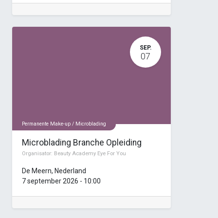
SEP.
07
Permanente Make-up / Microblading
Microblading Branche Opleiding
Organisator:
Beauty Academy Eye For You
De Meern
,
Nederland
7 september 2026
-
10:00