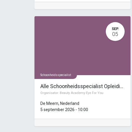
SEP.
05
Schoonheidsspecialist
Alle Schoonheidsspecialist Opleidingen
Organisator:
Beauty Academy Eye For You
De Meern
,
Nederland
5 september 2026
-
10:00