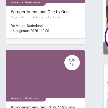
Wimpers en Wenkbrauwen
Wimperextensions One by One
Organisator:
Beauty Academy Eye For You
De Meern
,
Nederland
14 augustus 2026
-
10:00
AUG.
15
Wimpers en Wenkbrauwen
Wimperextensions 2D/3D Volume