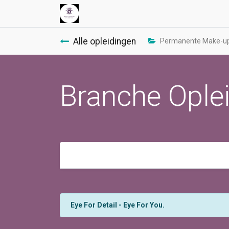
Alle opleidingen
Permanente Make-up 
Branche Ople
Eye For Detail - Eye For You.