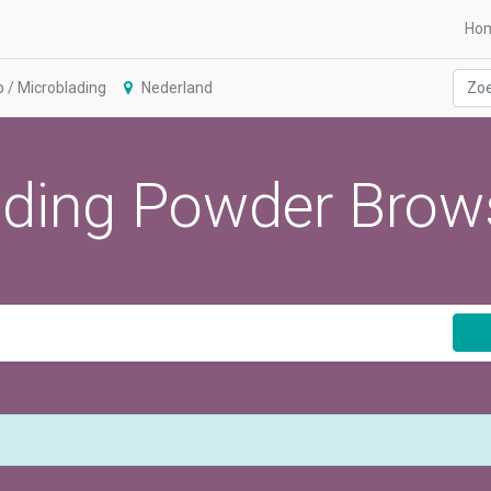
Ho
/ Microblading
Nederland
iding Powder Brow