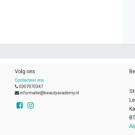
Volg ons
Be
Contacteer ons
0307070347
St
informatie@beautyacademy.nl
Le
Ka
B
Al