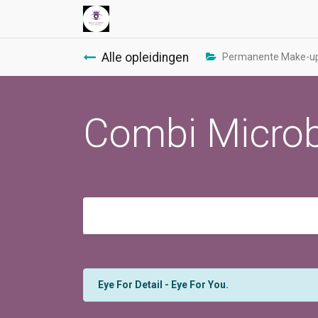
Alle opleidingen
Permanente Make-up 
Combi Microb
Eye For Detail - Eye For You.