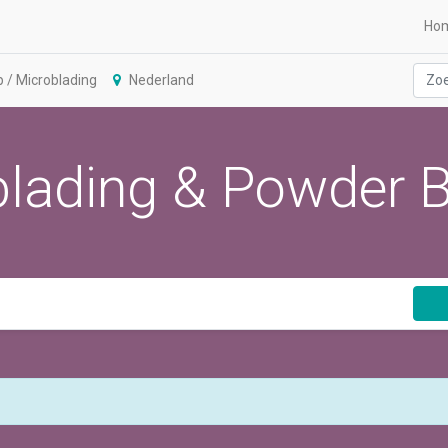
Ho
/ Microblading
Nederland
lading & Powder 