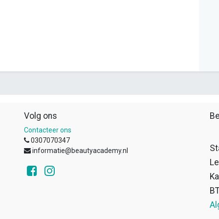
Volg ons
Be
Contacteer ons
0307070347
St
informatie@beautyacademy.nl
Le
Ka
B
Al