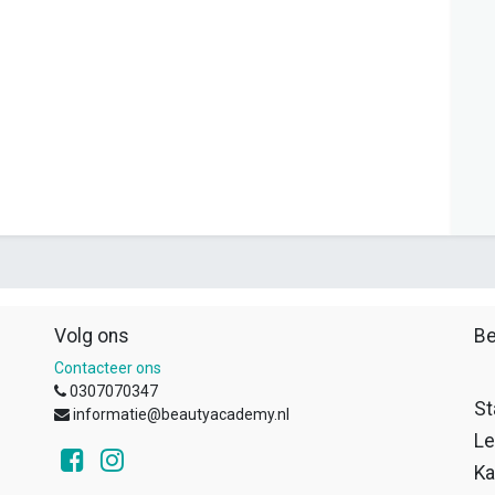
Volg ons
Be
Contacteer ons
0307070347
St
informatie@beautyacademy.nl
Le
Ka