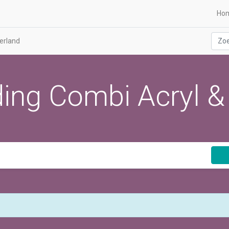
Ho
erland
ing Combi Acryl &