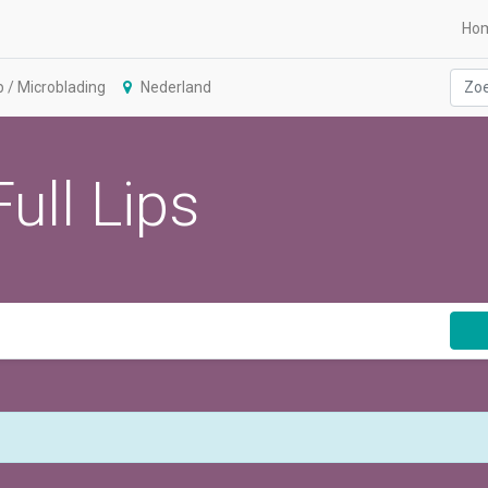
Ho
/ Microblading
Nederland
ull Lips