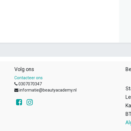
Volg ons
Be
Contacteer ons
0307070347
St
informatie@beautyacademy.nl
Le
Ka
B
Al