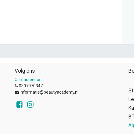
Volg ons
Be
Contacteer ons
0307070347
St
informatie@beautyacademy.nl
Le
Ka
B
Al