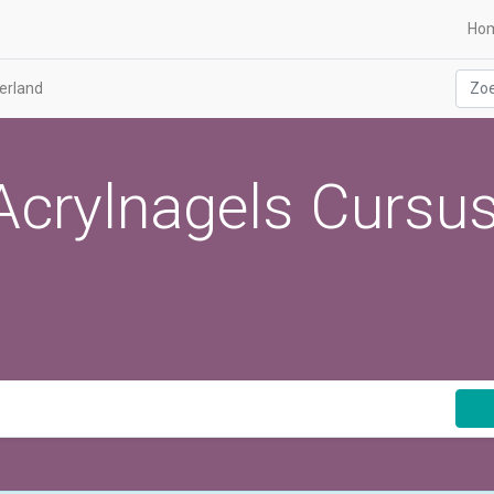
Ho
erland
Acrylnagels Cursus