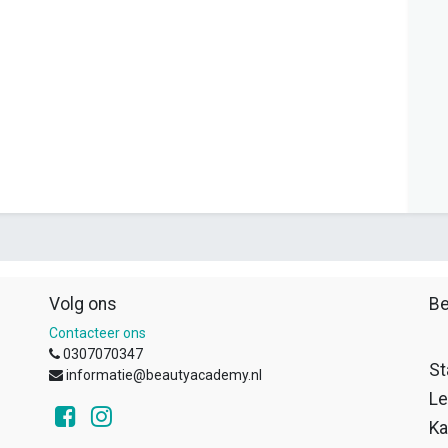
Volg ons
Be
Contacteer ons
0307070347
St
informatie@beautyacademy.nl
Le
Ka