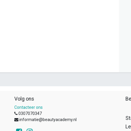
Volg ons
Be
Contacteer ons
0307070347
St
informatie@beautyacademy.nl
Le