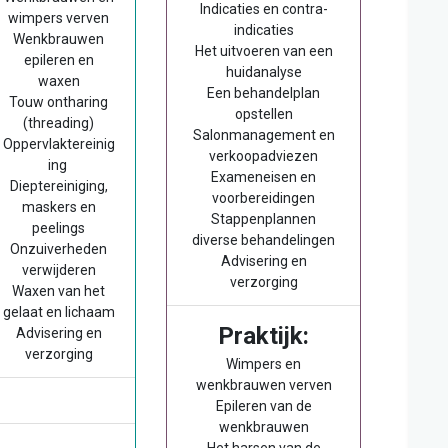
Indicaties en contra-
wimpers verven
indicaties
Wenkbrauwen
Het uitvoeren van een
epileren en
huidanalyse
waxen
Een behandelplan
Touw ontharing
opstellen
(threading)
Salonmanagement en
Oppervlaktereinig
verkoopadviezen
ing
Exameneisen en
Dieptereiniging,
voorbereidingen
maskers en
Stappenplannen
peelings
diverse behandelingen
Onzuiverheden
Advisering en
verwijderen
verzorging
Waxen van het
gelaat en lichaam
Praktijk:
Advisering en
verzorging
Wimpers en
wenkbrauwen verven
Epileren van de
wenkbrauwen