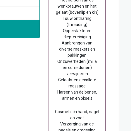
Het harsen van de
wenkbrauwen en het
gelaat (bovenlip en kin)
Touw ontharing
(threading)
Oppervlakte-en
dieptereiniging
Aanbrengen van
diverse maskers en
pakkingen
Onzuiverheden (milia
en comedonen)
verwijderen
Gelaats-en decolleté
massage
Harsen van de benen,
armen en oksels
Cosmetisch hand, nagel
en voet
Verzorging van de
nagels en omgeving