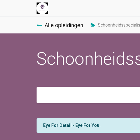
Alle opleidingen
Schoonheidsspecialis
Schoonheidssp
Eye For Detail - Eye For You.