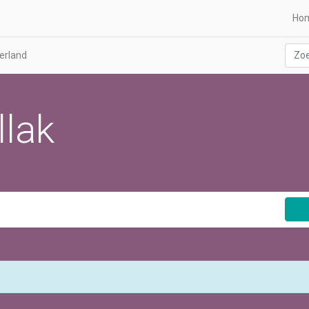
Ho
erland
lak