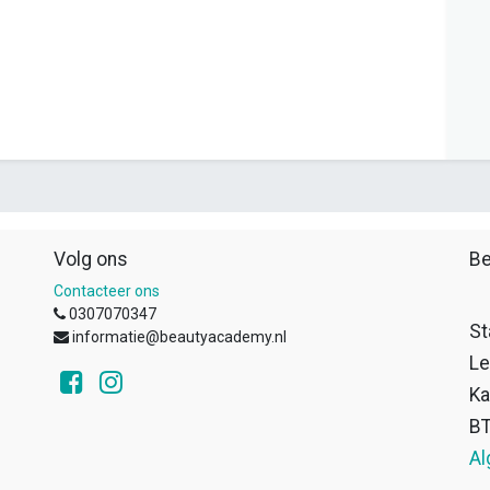
Volg ons
Be
Contacteer ons
0307070347
St
informatie@beautyacademy.nl
Le
Ka
B
Al