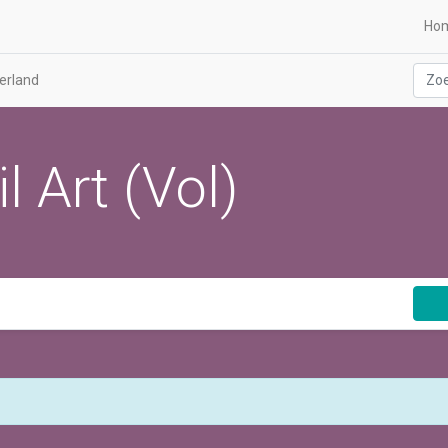
Ho
erland
 Art (Vol)