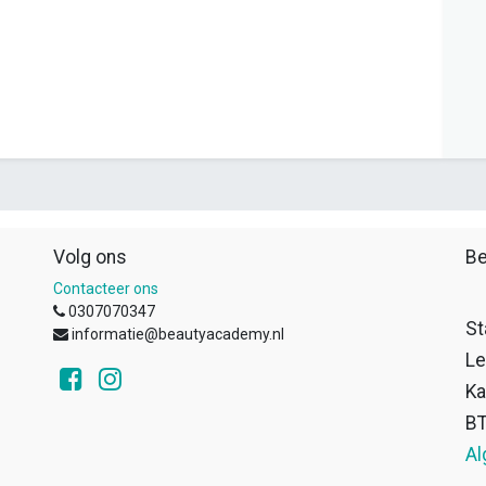
Volg ons
Be
Contacteer ons
0307070347
St
informatie@beautyacademy.nl
Le
Ka
B
Al