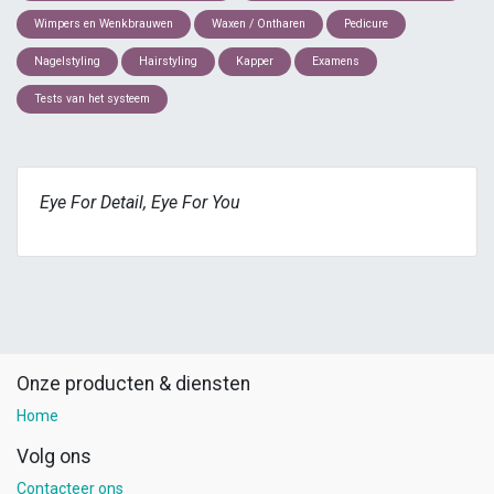
Wimpers en Wenkbrauwen
Waxen / Ontharen
Pedicure
Nagelstyling
Hairstyling
Kapper
Examens
Tests van het systeem
Eye For Detail, Eye For You
Onze producten & diensten
Home
Volg ons
Contacteer ons