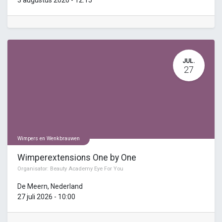
JUL.
27
Wimpers en Wenkbrauwen
Wimperextensions One by One
Organisator:
Beauty Academy Eye For You
De Meern
,
Nederland
27 juli 2026
-
10:00