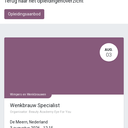
Terug naar het opleidingenoverzicht
Opleidingsaanbod
AUG.
03
Wimpers en Wenkbrauwen
Wenkbrauw Specialist
Organisator:
Beauty Academy Eye For You
De Meern
,
Nederland
3 augustus 2026
-
12:15