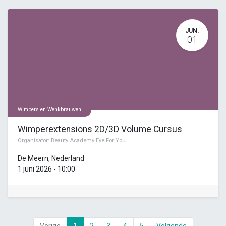
JUN.
01
Wimpers en Wenkbrauwen
Wimperextensions 2D/3D Volume Cursus
Organisator:
Beauty Academy Eye For You
De Meern
,
Nederland
1 juni 2026
-
10:00
Vorige
1
2
3
4
5
Volgende