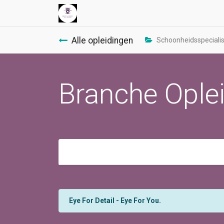
Alle opleidingen
Schoonheidsspecialist
Branche Oplei
Eye For Detail - Eye For You.