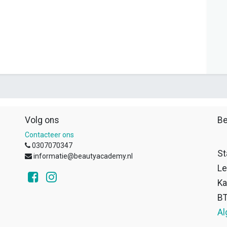
Volg ons
Be
Contacteer ons
0307070347
St
informatie@beautyacademy.nl
Le
Ka
B
Al