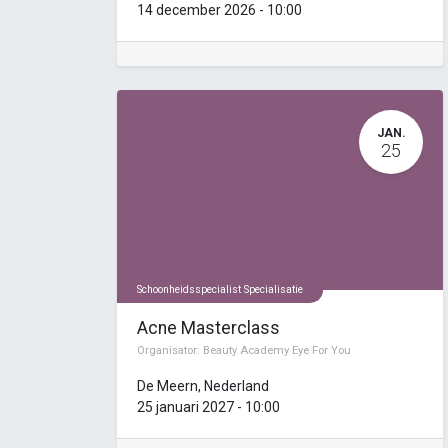
14 december 2026
-
10:00
JAN.
25
Schoonheidsspecialist Specialisatie
Acne Masterclass
Organisator:
Beauty Academy Eye For You
De Meern
,
Nederland
25 januari 2027
-
10:00