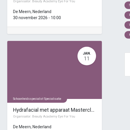
Organisator:
Beauty Academy Eye For You
De Meern
,
Nederland
30 november 2026
-
10:00
JAN.
11
Schoonheidsspecialist Specialisatie
Hydrafacial met apparaat Masterclass
Organisator:
Beauty Academy Eye For You
De Meern
,
Nederland