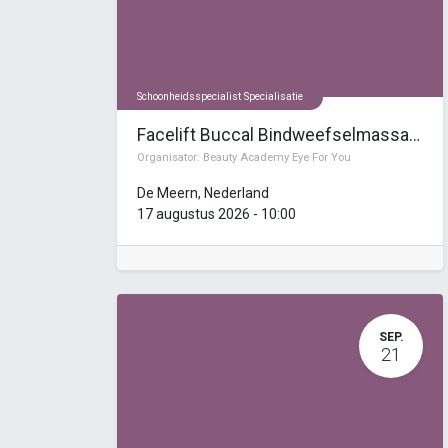
Schoonheidsspecialist Specialisatie
Facelift Buccal Bindweefselmassage Cursus
Organisator:
Beauty Academy Eye For You
De Meern
,
Nederland
17 augustus 2026
-
10:00
SEP.
21