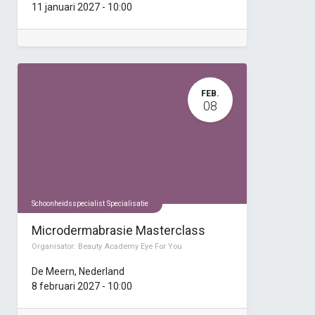
11 januari 2027
-
10:00
FEB.
08
Schoonheidsspecialist Specialisatie
Microdermabrasie Masterclass
Organisator:
Beauty Academy Eye For You
De Meern
,
Nederland
8 februari 2027
-
10:00