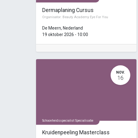
Dermaplaning Cursus
Organisator:
Beauty Academy Eye For You
De Meern
,
Nederland
19 oktober 2026
-
10:00
NOV.
16
Schoonheidsspecialist Specialisatie
Kruidenpeeling Masterclass