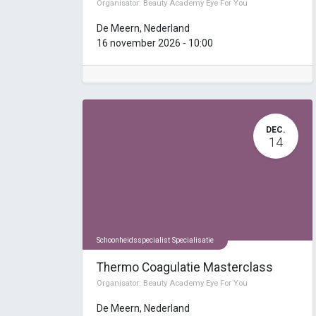
Organisator:
Beauty Academy Eye For You
De Meern
,
Nederland
16 november 2026
-
10:00
DEC.
14
Schoonheidsspecialist Specialisatie
Thermo Coagulatie Masterclass
Organisator:
Beauty Academy Eye For You
De Meern
,
Nederland