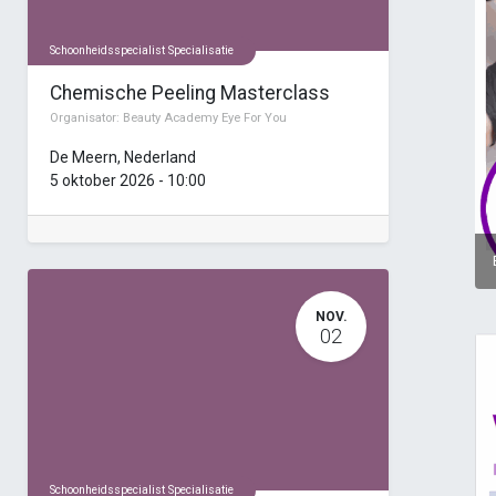
Schoonheidsspecialist Specialisatie
Chemische Peeling Masterclass
Organisator:
Beauty Academy Eye For You
De Meern
,
Nederland
5 oktober 2026
-
10:00
NOV.
02
Schoonheidsspecialist Specialisatie