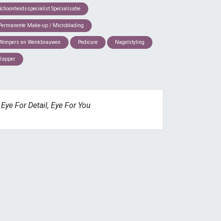
Schoonheidsspecialist Specialisatie
Permanente Make-up / Microblading
Wimpers en Wenkbrauwen
Pedicure
Nagelstyling
Kapper
Eye For Detail, Eye For You