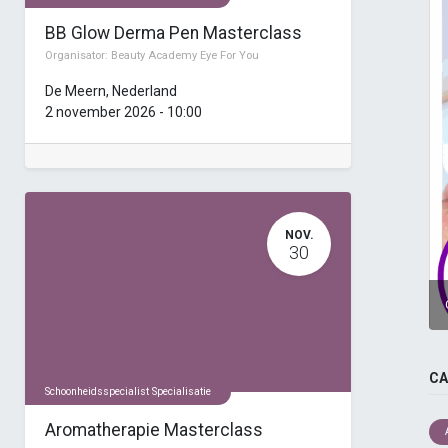
BB Glow Derma Pen Masterclass
Organisator:
Beauty Academy Eye For You
De Meern
,
Nederland
2 november 2026
-
10:00
NOV.
30
CA
Schoonheidsspecialist Specialisatie
Aromatherapie Masterclass