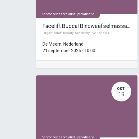
Schoonheidsspecialist Specialisatie
Facelift Buccal Bindweefselmassage Cursus
Organisator:
Beauty Academy Eye For You
De Meern
,
Nederland
21 september 2026
-
10:00
OKT.
19
Schoonheidsspecialist Specialisatie