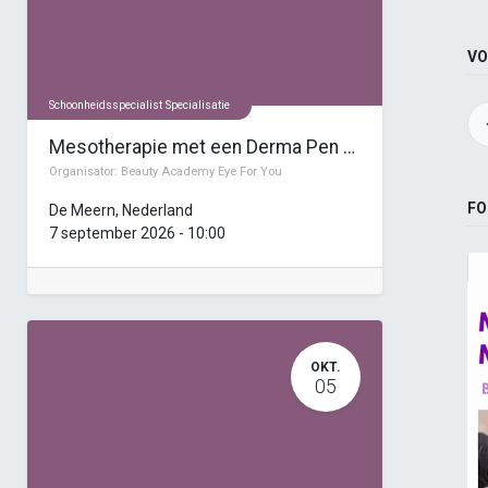
VO
Schoonheidsspecialist Specialisatie
Mesotherapie met een Derma Pen Masterclass
Organisator:
Beauty Academy Eye For You
FO
De Meern
,
Nederland
7 september 2026
-
10:00
OKT.
05