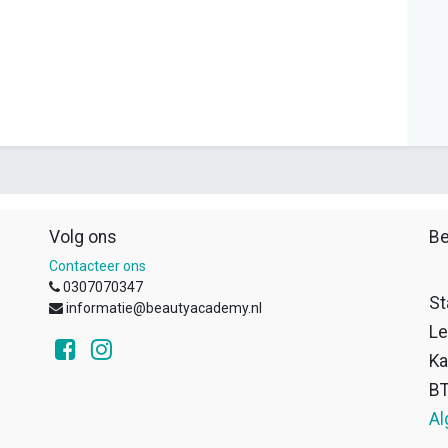
Volg ons
Be
Contacteer ons
0307070347
St
informatie@beautyacademy.nl
Le
Ka
B
Al