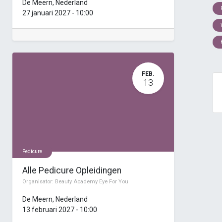
De Meern
,
Nederland
27 januari 2027
-
10:00
FEB.
13
Pedicure
Alle Pedicure Opleidingen
Organisator:
Beauty Academy Eye For You
De Meern
,
Nederland
13 februari 2027
-
10:00