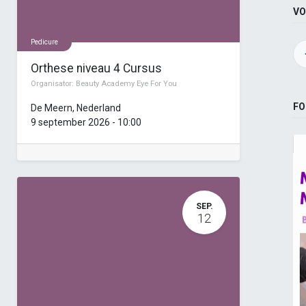
VO
Pedicure
Orthese niveau 4 Cursus
Organisator:
Beauty Academy Eye For You
FO
De Meern
,
Nederland
9 september 2026
-
10:00
SEP.
12