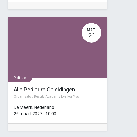
MRT.
26
Pedicure
Alle Pedicure Opleidingen
Organisator:
Beauty Academy Eye For You
De Meern
,
Nederland
26 maart 2027
-
10:00