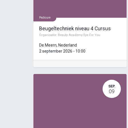
Pedicure
Beugeltechniek niveau 4 Cursus
Organisator:
Beauty Academy Eye For You
De Meern
,
Nederland
2 september 2026
-
10:00
SEP.
09