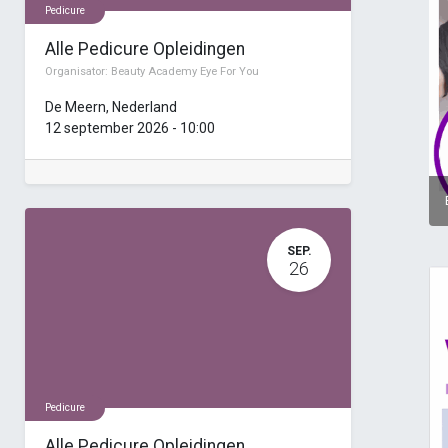
Pedicure
Alle Pedicure Opleidingen
Organisator:
Beauty Academy Eye For You
De Meern
,
Nederland
12 september 2026
-
10:00
SEP.
26
Pedicure
Alle Pedicure Opleidingen