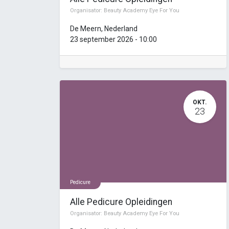
Organisator:
Beauty Academy Eye For You
De Meern
,
Nederland
23 september 2026
-
10:00
OKT.
23
Pedicure
Alle Pedicure Opleidingen
Organisator:
Beauty Academy Eye For You