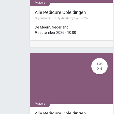
Pedicure
Alle Pedicure Opleidingen
Organisator:
Beauty Academy Eye For You
De Meern
,
Nederland
9 september 2026
-
10:00
SEP.
23
Pedicure
Alle Pedicure Opleidingen