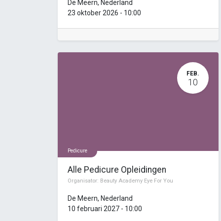
De Meern
,
Nederland
23 oktober 2026
-
10:00
FEB.
10
Pedicure
Alle Pedicure Opleidingen
Organisator:
Beauty Academy Eye For You
De Meern
,
Nederland
10 februari 2027
-
10:00