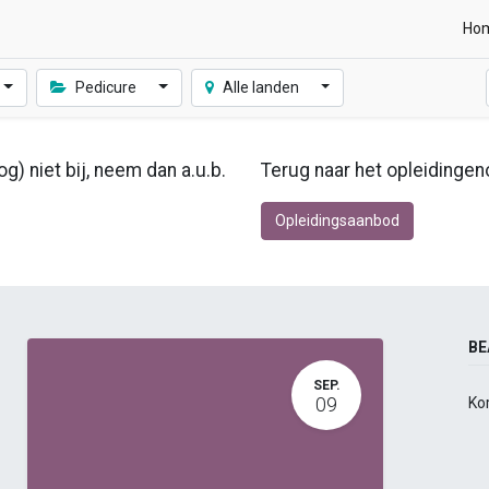
Ho
Pedicure
Alle landen
g) niet bij, neem dan a.u.b.
Terug naar het opleidingen
Opleidingsaanbod
BE
SEP.
09
Ko