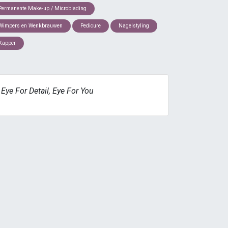
Permanente Make-up / Microblading
Wimpers en Wenkbrauwen
Pedicure
Nagelstyling
Kapper
Eye For Detail, Eye For You