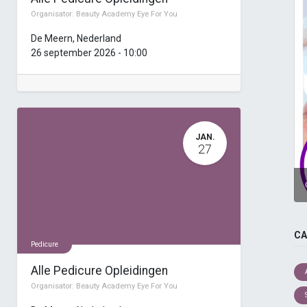
Organisator:
Beauty Academy Eye For You
De Meern
,
Nederland
26 september 2026
-
10:00
JAN.
27
CA
Pedicure
Alle Pedicure Opleidingen
Organisator:
Beauty Academy Eye For You