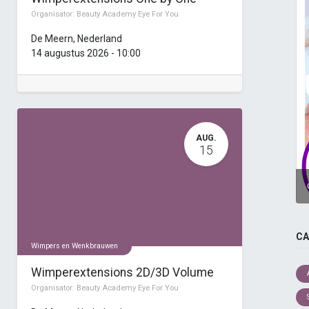
Organisator:
Beauty Academy Eye For You
De Meern
,
Nederland
14 augustus 2026
-
10:00
AUG.
15
CA
Wimpers en Wenkbrauwen
Wimperextensions 2D/3D Volume
Organisator:
Beauty Academy Eye For You