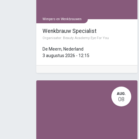
Wimpers en Wenkbrauwen
Wenkbrauw Specialist
Organisator:
Beauty Academy Eye For You
De Meern
,
Nederland
3 augustus 2026
-
12:15
AUG.
08