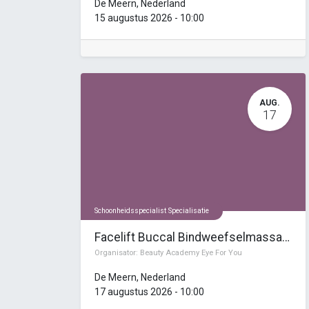
De Meern
,
Nederland
15 augustus 2026
-
10:00
AUG.
17
Schoonheidsspecialist Specialisatie
Facelift Buccal Bindweefselmassage Cursus
Organisator:
Beauty Academy Eye For You
De Meern
,
Nederland
17 augustus 2026
-
10:00