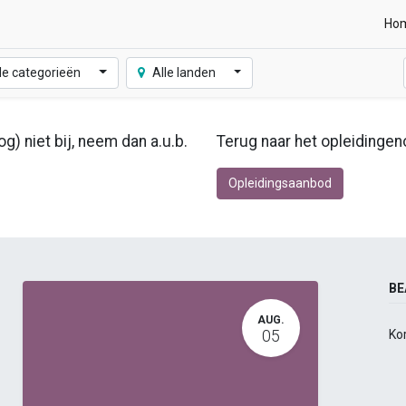
Ho
le categorieën
Alle landen
g) niet bij, neem dan a.u.b.
Terug naar het opleidingen
Opleidingsaanbod
BE
AUG.
05
Ko