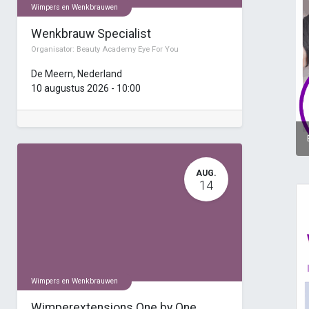
Wimpers en Wenkbrauwen
Wenkbrauw Specialist
Organisator:
Beauty Academy Eye For You
De Meern
,
Nederland
10 augustus 2026
-
10:00
AUG.
14
Wimpers en Wenkbrauwen
Wimperextensions One by One