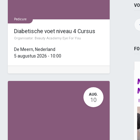
VO
Pedicure
Diabetische voet niveau 4 Cursus
Organisator:
Beauty Academy Eye For You
FO
De Meern
,
Nederland
5 augustus 2026
-
10:00
AUG.
10