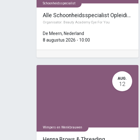
Schoonheidsspecialist
Alle Schoonheidsspecialist Opleidingen
Organisator:
Beauty Academy Eye For You
De Meern
,
Nederland
8 augustus 2026
-
10:00
AUG.
12
Wimpers en Wenkbrauwen
Henna Brows & Threading