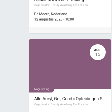
Organisator:
Beauty Academy Eye For You
De Meern
,
Nederland
12 augustus 2026
-
10:00
AUG.
15
Nagelstyling
Alle Acryl, Gel, Combi Opleidingen Startdag
Organisator:
Beauty Academy Eye For You